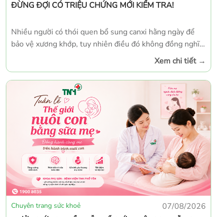
ĐỪNG ĐỢI CÓ TRIỆU CHỨNG MỚI KIỂM TRA!
Nhiều người có thói quen bổ sung canxi hằng ngày để
bảo vệ xương khớp, tuy nhiên điều đó không đồng nghĩa
với việc cơ thể đã có đủ lượng canxi cần thiết. Trên thực
Xem chi tiết
→
tế, tình trạng thiếu hoặc thừa canxi có thể diễn ra âm
thầm trong thời gian dài mà không có biểu hiện rõ rệt,
nhưng vẫn ảnh hưởng đáng kể đến sức khỏe. Xét nghiệm
định lượng canxi trong máu là phương pháp đơn giản,
chính xác giúp đánh giá tình trạng canxi của cơ thể, từ đó
phát hiện sớm các bất thường để điều chỉnh và điều trị
kịp thời.
Chuyên trang sức khoẻ
07/08/2026