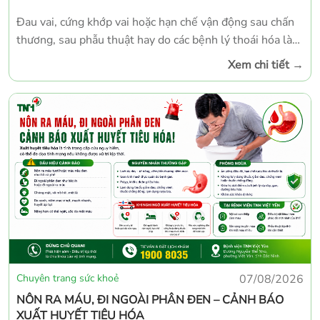
Đau vai, cứng khớp vai hoặc hạn chế vận động sau chấn
thương, sau phẫu thuật hay do các bệnh lý thoái hóa là
tình trạng khá phổ biến. Bên cạnh điều trị chuyên môn,
Xem chi tiết
→
tập phục hồi chức năng đúng cách đóng vai trò quan
trọng giúp giảm đau, cải thiện tầm vận động và phục hồi
sức mạnh cơ vai. Các bài tập dưới đây được thiết kế theo
nguyên tắc an toàn – tăng dần – không gây đau nhiều,
phù hợp cho người đang trong giai đoạn phục hồi chức
năng khớp vai.
Chuyên trang sức khoẻ
07/08/2026
NÔN RA MÁU, ĐI NGOÀI PHÂN ĐEN – CẢNH BÁO
XUẤT HUYẾT TIÊU HÓA