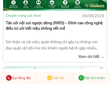
Chuyên trang sức khoẻ
06/08/2026
Tán sỏi nội soi ngược dòng (RIRS) – Đỉnh cao công nghệ
điều trị sỏi tiết niệu không vết mổ
Sỏi thận và sỏi niệu quản không chỉ gây ra những cơn
đau quặn dữ dội mà còn khiến người bệnh gặp nhiều
triệu chứng khó chịu như tiểu buốt, tiểu rắt, tiểu ra máu.
Xem chi tiết
→
Nếu không được phát hiện và điều trị kịp thời, sỏi có thể
dẫn đến ứ nước thận, nhiễm trùng đường tiết niệu, suy
giảm chức năng thận, thậm chí suy thận. Nhằm mang
Gọi tổng đài
Liên hệ
Đặt lịch khám
đến giải pháp điều trị hiện đại và ít xâm lấn, Bệnh viện
TNH Việt Yên đã triển khai kỹ thuật Tán sỏi nội soi
ngược dòng (RIRS – Retrograde Intrarenal Surgery),
giúp loại bỏ sỏi qua đường tiết niệu tự nhiên mà không
cần mổ mở, không rạch da.