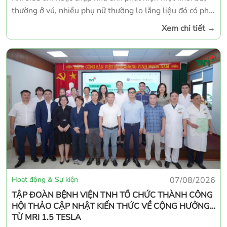
thường ở vú, nhiều phụ nữ thường lo lắng liệu đó có phải
là ung thư vú hay không. Thực tế, xơ hóa mô đệm vú là
Xem chi tiết
→
một tổn thương lành tính khá thường gặp, hình thành do
sự tăng sinh của mô xơ trong tuyến vú. Tuy nhiên, tổn
thương này đôi khi có hình ảnh rất giống ung thư trên
siêu âm hoặc chụp nhũ ảnh, khiến việc chẩn đoán trở
nên khó khăn và cần được đánh giá cẩn thận.
Hoạt động & Sự kiện
07/08/2026
TẬP ĐOÀN BỆNH VIỆN TNH TỔ CHỨC THÀNH CÔNG
HỘI THẢO CẬP NHẬT KIẾN THỨC VỀ CỘNG HƯỞNG
TỪ MRI 1.5 TESLA