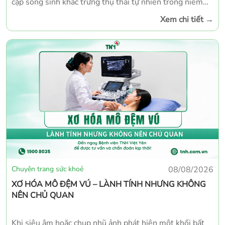
cặp song sinh khác trứng thụ thai tự nhiên trong niềm
hạnh phúc vỡ òa của gia đình và đội ngũ y bác sĩ. Tiếng
Xem chi tiết
→
khóc đầu đời của hai thiên thần nhỏ không chỉ mang đến
niềm vui nhân đôi cho gia đình mà còn là dấu mốc ý
nghĩa trong hành trình chăm sóc sức khỏe mẹ và bé tại
Bệnh viện TNH Lạng Sơn. Sự chào đời khỏe mạnh của
hai bé tiếp tục khẳng định năng lực chuyên môn và chất
lượng chăm sóc sản khoa của bệnh viện.
Chuyên trang sức khoẻ
08/08/2026
XƠ HÓA MÔ ĐỆM VÚ – LÀNH TÍNH NHƯNG KHÔNG
NÊN CHỦ QUAN
Khi siêu âm hoặc chụp nhũ ảnh phát hiện một khối bất