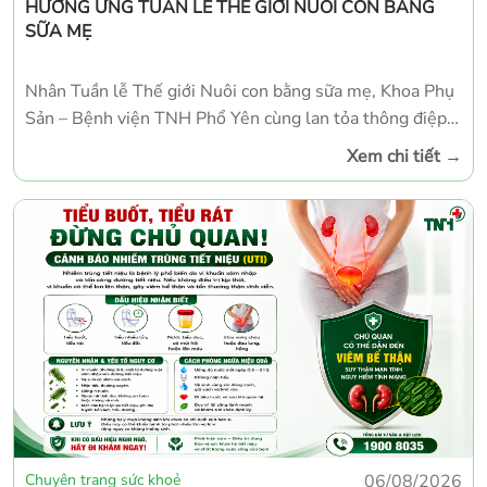
HƯỞNG ỨNG TUẦN LỄ THẾ GIỚI NUÔI CON BẰNG
SỮA MẸ
Nhân Tuần lễ Thế giới Nuôi con bằng sữa mẹ, Khoa Phụ
Sản – Bệnh viện TNH Phổ Yên cùng lan tỏa thông điệp ý
nghĩa về vai trò của sữa mẹ đối với sức khỏe của trẻ sơ
Xem chi tiết
→
sinh và người mẹ. Sữa mẹ được xem là nguồn dinh
dưỡng hoàn hảo dành cho trẻ trong những tháng đầu
đời. Không chỉ cung cấp đầy đủ các dưỡng chất thiết yếu,
sữa mẹ còn chứa nhiều kháng thể tự nhiên giúp tăng
cường miễn dịch, hỗ trợ trẻ phát triển khỏe mạnh về thể
chất và trí não.
Chuyên trang sức khoẻ
06/08/2026