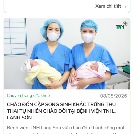
viện TNH Lạng Sơn tiếp tục mời các chuyên gia đầu
Xem chi tiết
→
ngành từ Hà Nội trực tiếp thăm khám, tư vấn và điều trị
cho người bệnh. Trong đợt khám chuyên gia lần này,
Bệnh viện TNH Lạng Sơn có sự tham gia của BS.CKII
Nguyễn Anh Ngọc – chuyên gia tim mạch giàu kinh
nghiệm, từng công tác tại các bệnh viện tuyến Trung
ương.
Chuyên trang sức khoẻ
08/08/2026
CHÀO ĐÓN CẶP SONG SINH KHÁC TRỨNG THỤ
THAI TỰ NHIÊN CHÀO ĐỜI TẠI BỆNH VIỆN TNH
LẠNG SƠN
Bệnh viện TNH Lạng Sơn vừa chào đón thành công một