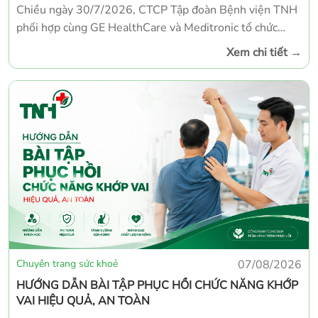
Chiều ngày 30/7/2026, CTCP Tập đoàn Bệnh viện TNH
phối hợp cùng GE HealthCare và Meditronic tổ chức
thành công Hội thảo cập nhật kiến thức với chủ đề “Cộng
Xem chi tiết
→
hưởng từ 1.5 Tesla trong thực hành lâm sàng hiện đại:
Tối ưu chẩn đoán – Nâng cao hiệu quả điều trị”. Chương
trình thu hút đông đảo chuyên gia, bác sĩ và kỹ thuật
viên tham dự nhằm cùng cập nhật những tiến bộ mới
nhất trong lĩnh vực chẩn đoán hình ảnh.
Chuyên trang sức khoẻ
07/08/2026
HƯỚNG DẪN BÀI TẬP PHỤC HỒI CHỨC NĂNG KHỚP
VAI HIỆU QUẢ, AN TOÀN