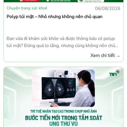
Chuyên trang sức khoẻ
06/08/2026
Polyp túi mật – Nhỏ nhưng không nên chủ quan
Bạn vừa đi khám sức khỏe và được thông báo có polyp
túi mật? Đừng quá lo lắng, nhưng cũng không nên chủ
quan. Polyp túi mật là những khối nhỏ phát triển từ lớp
Xem chi tiết
→
niêm mạc bên trong túi mật. Phần lớn các trường hợp là
lành tính, tuy nhiên một tỷ lệ nhỏ có thể tiến triển thành
ung thư nếu không được theo dõi và điều trị đúng thời
điểm. Vì vậy, việc phát hiện sớm và theo dõi định kỳ
đóng vai trò rất quan trọng trong bảo vệ sức khỏe gan
mật.