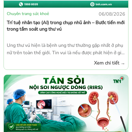
Chuyên trang sức khoẻ
06/08/2026
Trí tuệ nhân tạo (AI) trong chụp nhũ ảnh – Bước tiến mới
trong tầm soát ung thư vú
Ung thư vú hiện là bệnh ung thư thường gặp nhất ở phụ
nữ trên toàn thế giới. Tin vui là nếu được phát hiện ở giai
đoạn sớm, tỷ lệ điều trị thành công có thể đạt trên 90%.
Xem chi tiết
→
Vì vậy, tầm soát định kỳ đóng vai trò đặc biệt quan trọng
trong việc bảo vệ sức khỏe phụ nữ. Ngày nay, bên cạnh
kinh nghiệm chuyên môn của bác sĩ, Trí tuệ nhân tạo (AI)
đang trở thành công cụ hỗ trợ hiệu quả trong chụp nhũ
ảnh, góp phần nâng cao chất lượng sàng lọc và phát hiện
sớm ung thư vú.