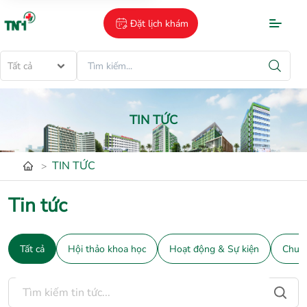
Đặt lịch khám
Tất cả
TIN TỨC
TIN TỨC
>
Tin tức
Tất cả
Hội thảo khoa học
Hoạt động & Sự kiện
Chuyê