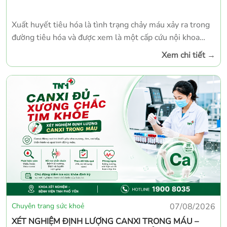
Xuất huyết tiêu hóa là tình trạng chảy máu xảy ra trong
đường tiêu hóa và được xem là một cấp cứu nội khoa
nguy hiểm. Nếu không được phát hiện và điều trị kịp
Xem chi tiết
→
thời, người bệnh có thể mất máu nghiêm trọng, dẫn đến
sốc và đe dọa tính mạng. Các bác sĩ khuyến cáo người
dân cần đặc biệt lưu ý những dấu hiệu cảnh báo sau và
đến ngay cơ sở y tế để được thăm khám:
Chuyên trang sức khoẻ
07/08/2026
XÉT NGHIỆM ĐỊNH LƯỢNG CANXI TRONG MÁU –