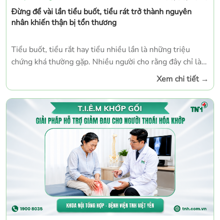
Đừng để vài lần tiểu buốt, tiểu rát trở thành nguyên
nhân khiến thận bị tổn thương
Tiểu buốt, tiểu rắt hay tiểu nhiều lần là những triệu
chứng khá thường gặp. Nhiều người cho rằng đây chỉ là
biểu hiện “nóng trong người” hoặc sẽ tự khỏi sau vài
Xem chi tiết
→
ngày nên chủ quan, không đi khám. Thực tế, sự chậm trễ
trong điều trị có thể khiến nhiễm trùng đường tiết niệu
lan lên thận, gây ra nhiều biến chứng nguy hiểm.