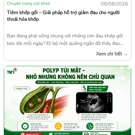
Chuyên trang sức khoẻ
06/08/2026
Tiêm khớp gối – Giải pháp hỗ trợ giảm đau cho người
thoái hóa khớp
Bạn đang phải sống chung với những cơn đau khớp gối
kéo dài mỗi ngày? Đi bộ một quãng ngắn đã thấy đau
mỏi, lên xuống cầu thang trở nên khó khăn, buổi sáng
Xem chi tiết
→
thức dậy khớp gối cứng và phải đi lại một lúc mới dễ chịu
hơn, hoặc sau khi ngồi lâu đứng lên thấy đau nhói và vận
động khó khăn. Nhiều người cho rằng đây chỉ là dấu hiệu
của tuổi tác nên cố gắng chịu đựng. Tuy nhiên, đó có thể
là biểu hiện của thoái hóa khớp gối, và nếu không được
điều trị kịp thời, tình trạng đau có thể tiến triển nặng
hơn, ảnh hưởng đáng kể đến khả năng vận động và chất
lượng cuộc sống.