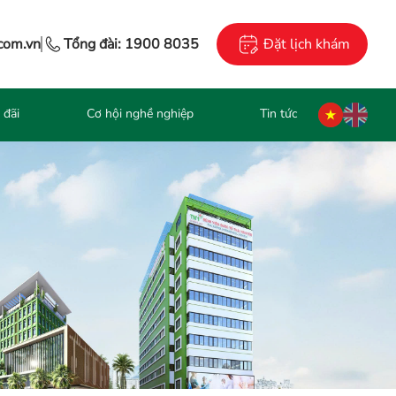
com.vn
Tổng đài:
1900 8035
Đặt lịch khám
 đãi
Cơ hội nghề nghiệp
Tin tức